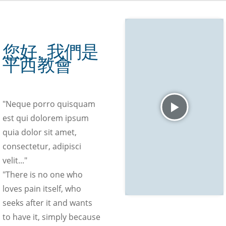
您好, 我們是
平西教會
"Neque porro quisquam
est qui dolorem ipsum
quia dolor sit amet,
consectetur, adipisci
velit..."
"There is no one who
loves pain itself, who
seeks after it and wants
to have it, simply because